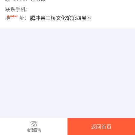
联系手机：
****
地 址：
腾冲县三桥文化馆第四展室
返回首页
电话咨询