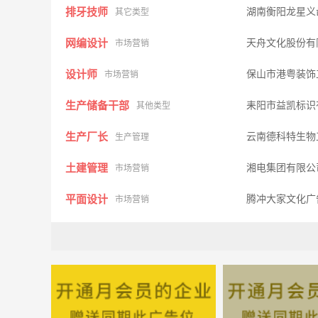
排牙技师
湖南衡阳龙星义
其它类型
网编设计
天舟文化股份有
市场营销
设计师
保山市港粤装饰
市场营销
生产储备干部
耒阳市益凯标识
其他类型
生产厂长
云南德科特生物
生产管理
土建管理
湘电集团有限
市场营销
平面设计
腾冲大家文化广
市场营销
家装顾问
保山市港粤装饰
市场营销
形修技师
湖南衡阳龙星义
其它类型
汽车修理工
玖佳玖汽修有
市场营销