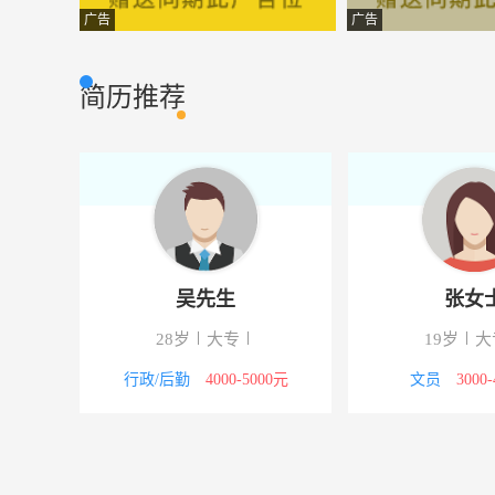
客服
佳人商贸有限
市场营销
广告
广告
行政管理员
云南云天化国际
市场营销
简历推荐
市场部经理
昆明维佳食品有
市场营销
办公室主任
湖南宏大锅炉设
其它类型
活动策划主管
云南木菲整体装
设计策划
会计
昌宁县盛欣林产
市场营销
吴先生
张女
内务人员
保山易发商贸有
市场营销
28岁
大专
19岁
大
财务管理岗
云南榕耀新能源
财会审计
5000元
行政/后勤
4000-5000元
文员
3000