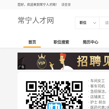
您好，欢迎来到常宁人才网！
请登录
常宁人才网
职位
首页
职位搜索
简历中心
广告
· 车间女工
· 客车司机
· 急招保洁
· 店铺美工
· 护士 前台
· 医药代表2