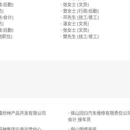
政/后勤]
· 张女士 [文员]
员]
· 曾女士 [行政/后勤]
务/会计]
· 邓先生 [技工/普工]
员]
· 温女士 [文员]
政/后勤]
· 张女士 [文员]
他职位]
· 樊先生 [技工/普工]
县盛欣林产品开发有限公司
· 保山回归汽车维修有限责任公
会计
接车员
太阳神集团云南运营中心
· 保山明盛吊装