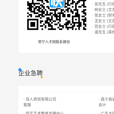
· 吴先生 [行
· 林女士 [文
· 张女士 [财
· 沈女士 [文
· 范女士 [行
· 温先生 [其
常宁人才网联系微信
企业急聘
· 佳人商贸有限公司
· 昌宁
客服
会计
· 恒艺艺术教育发展中心
· 广东