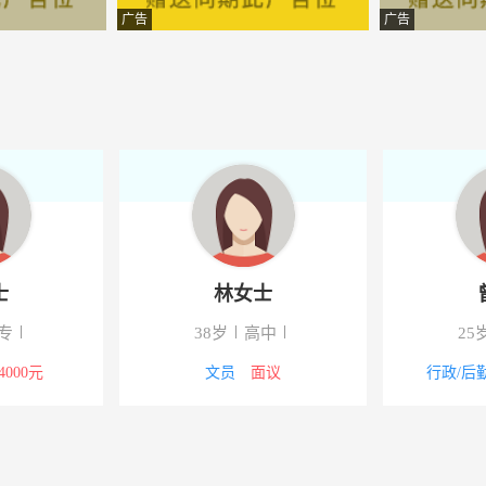
公司
-云南昌宁
广告
广告
银山化肥有限公司
-云南昌宁
限公司
-昌宁
备有限公司
-湖南常宁
饰有限公司
-昌宁
品开发有限公司
-云南昌宁
士
林女士
局限责任公司
-云南昌宁
专
38岁
高中
25
有限公司
-昌宁
-4000元
文员
面议
行政/后