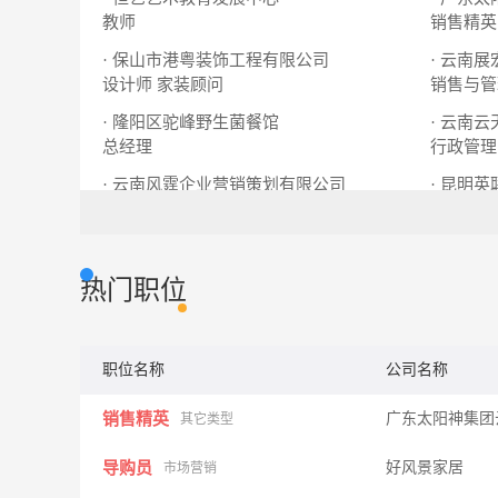
教师
销售精英
· 保山市港粤装饰工程有限公司
· 云南
设计师
家装顾问
销售与管
· 隆阳区驼峰野生菌餐馆
· 云南
总经理
行政管理
· 云南风霆企业营销策划有限公司
· 昆明
地产广告设计总监
总账会计
热门职位
职位名称
公司名称
销售精英
广东太阳神集团
其它类型
导购员
好风景家居
市场营销